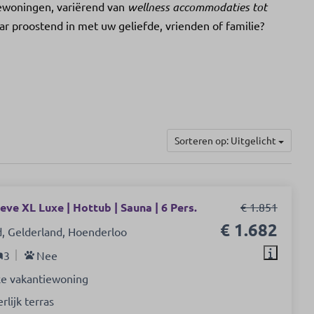
iewoningen, variërend van
wellness accommodaties tot
aar proostend in met uw geliefde, vrienden of familie?
Sorteren op: Uitgelicht
ve XL Luxe | Hottub | Sauna | 6 Pers.
€ 1.851
€ 1.682
, Gelderland, Hoenderloo
3
Nee
e vakantiewoning
rlijk terras