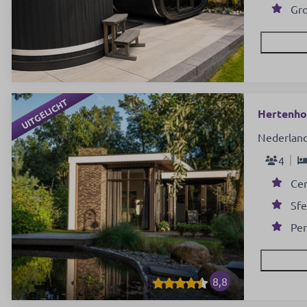
Gro
UITGELICHT
Hertenhoe
Nederland
4
Cen
Sfe
Per
8,8