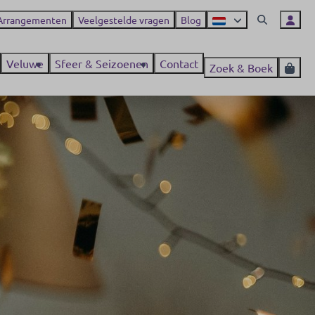
Arrangementen
Veelgestelde vragen
Blog
Veluwe
Sfeer & Seizoenen
Contact
Zoek & Boek