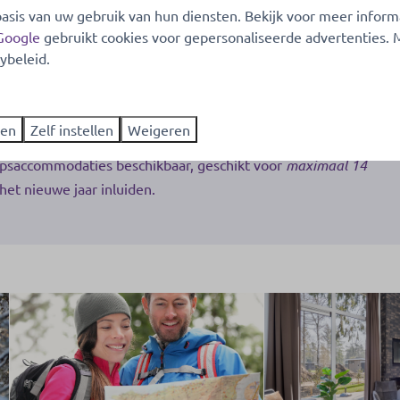
asis van uw gebruik van hun diensten. Bekijk voor meer inform
jaar
Google
gebruikt cookies voor gepersonaliseerde advertenties.
ybeleid.
g centraal, ook tijdens oud en nieuw. Bij ons kunt u
e onrust van vuurwerk tijdens de feestdagen. Ideaal voor
een extra ontspannen verblijf kunt u overnachten in een
ren
Zelf instellen
Weigeren
mfortabele vakantiewoningen zijn geschikt
voor maximaal 6
psaccommodaties beschikbaar, geschikt voor
maximaal 14
het nieuwe jaar inluiden.