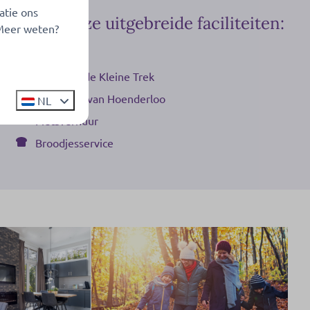
atie ons
Ontdek onze uitgebreide faciliteiten:
 Meer weten?
Animatie
Brasserie de Kleine Trek
De Smaak van Hoenderloo
NL
Fietsverhuur
Broodjesservice