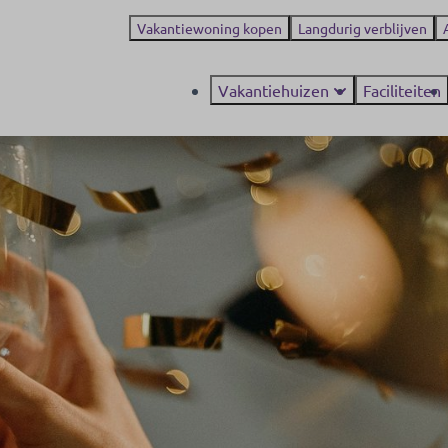
Vakantiewoning kopen
Langdurig verblijven
Vakantiehuizen
Faciliteiten