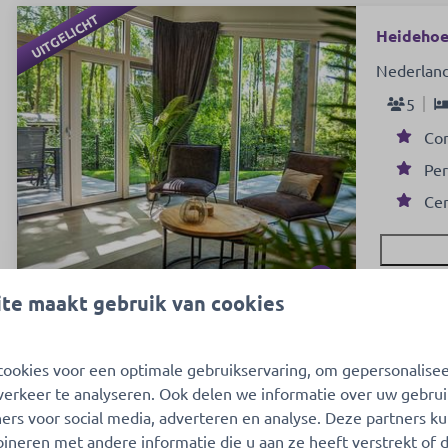
UITGELICHT
Heidehoev
Nederland
5
Co
Per
Cen
8,7
te maakt gebruik van cookies
ookies voor een optimale gebruikservaring, om gepersonalise
Meer res
verkeer te analyseren. Ook delen we informatie over uw gebrui
ers voor social media, adverteren en analyse. Deze partners k
neren met andere informatie die u aan ze heeft verstrekt of 