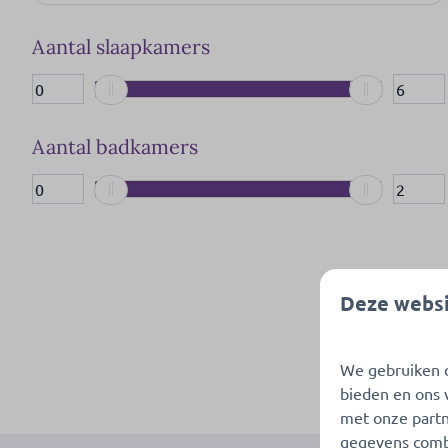
Twee badkamers (2)
Gelegen aan een vijverpartij (2)
Aantal slaapkamers
Berging (9)
Omheinde tuin (1)
Gelegen nabij een speeltuin (2)
Aantal badkamers
Gelegen aan de visvijver (1)
Deze websi
We gebruiken c
bieden en ons 
met onze partn
gegevens combi