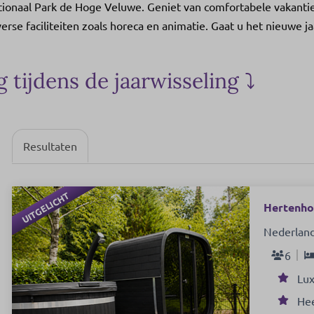
Nationaal Park de Hoge Veluwe. Geniet van comfortabele vakant
verse faciliteiten zoals horeca en animatie. Gaat u het nieuwe j
tijdens de jaarwisseling ⤵
Resultaten
UITGELICHT
Hertenhoe
Nederland
6
Lux
Hee