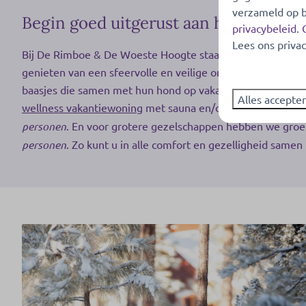
verzameld op b
Begin goed uitgerust aan het nieuwe 
privacybeleid
.
Lees ons privac
Bij De Rimboe & De Woeste Hoogte staat rust en ontspannin
genieten van een sfeervolle en veilige omgeving zonder d
baasjes die samen met hun hond op vakantie willen. Voor 
Alles accepte
wellness vakantiewoning
met sauna en/of hottub. Onze co
personen
. En voor grotere gezelschappen hebben we groe
personen
. Zo kunt u in alle comfort en gezelligheid samen 