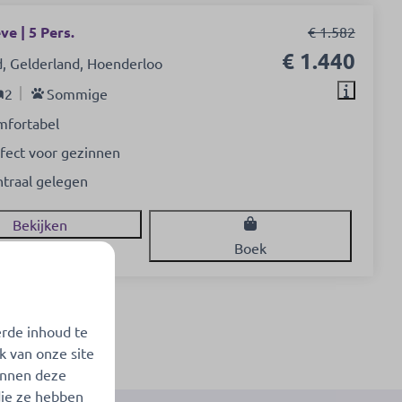
e | 5 Pers.
€ 1.582
€ 1.440
, Gelderland, Hoenderloo
2
Sommige
mfortabel
fect voor gezinnen
traal gelegen
Bekijken
Boek
erde inhoud te
ultaten
k van onze site
unnen deze
die ze hebben