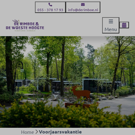
055 - 378 17 93
info@derimboe.nl
Menu
Voorjaarsvakantie
Home