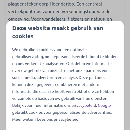
plaggensteker dorp Hoenderloo. Een centraal
vertrekpunt dus voor een verkenningstour van de
omgeving. Voor wandelaars, fietsers en natuur- en
kunstliefhebbers een ideale plek om tot rust te komen.
Deze website maakt gebruik van
U wordt omringd door natuur, bossen en u kunt hier in
cookies
alle stilte het wild eens goed bekijken. Op nog geen 4
km afstand bevindt u zich al bij de ingang van Het
We gebruiken cookies voor een optimale
Nationale Park De Hoge Veluwe. Het Kröller-Müller
gebruikservaring, om gepersonaliseerde inhoud te bieden
en ons verkeer te analyseren. Ook delen we informatie
Museum en het Jachthuis Sint Hubertus zijn zeker het
over uw gebruik van onze site met onze partners voor
bezoeken waard. Een dagje shoppen? Steden als
social media, adverteren en analyse. Deze partners
Apeldoorn en Ede zijn dichtbij en samen met de
kunnen deze gegevens combineren met andere
kinderen vermaakt u zich uitstekend bij de
informatie die u aan ze heeft verstrekt of die ze hebben
Julianatoren, De Apenheul of Burgers' Zoo.
verzameld op basis van uw gebruik van hun diensten.
Bekijk voor meer informatie ons
privacybeleid
.
Google
gebruikt cookies voor gepersonaliseerde advertenties.
Ontdek de Heidehoeve als een van de eersten
Meer weten? Lees ons privacybeleid.
Ons park is volop in ontwikkeling. Daarom bieden wij u
de kans om alvast te verblijven in een stijlvolle