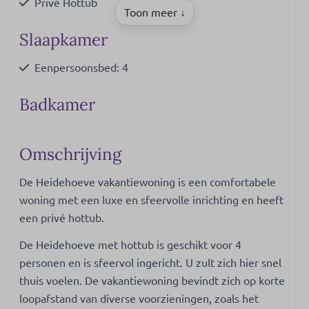
Privé Hottub
Toon meer ↓
Slaapkamer
Eenpersoonsbed: 4
Badkamer
Douche
Toilet
Omschrijving
Wastafel: 1
De Heidehoeve vakantiewoning is een comfortabele
woning met een luxe en sfeervolle inrichting en heeft
Keuken
een privé hottub.
Filter koffieapparaat
De Heidehoeve met hottub is geschikt voor 4
Pannen
personen en is sfeervol ingericht. U zult zich hier snel
Bestek
thuis voelen. De vakantiewoning bevindt zich op korte
Eettafel
loopafstand van diverse voorzieningen, zoals het
Borden