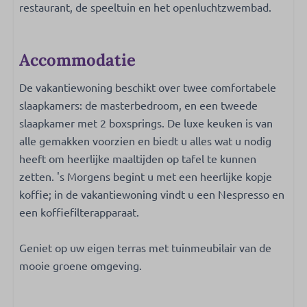
restaurant, de speeltuin en het openluchtzwembad.
Vaatwasser
Drinkglazen
Afzuigkap
Accommodatie
Vriezer
Keukengerei
De vakantiewoning beschikt over twee comfortabele
Broodrooster
slaapkamers: de masterbedroom, en een tweede
Oven- combi magnetron
slaapkamer met 2 boxsprings. De luxe keuken is van
Magnetron: Combimagnetron
alle gemakken voorzien en biedt u alles wat u nodig
Koffiecupmachine: Nespresso
heeft om heerlijke maaltijden op tafel te kunnen
Gasfornuis: 4-pits
zetten. 's Morgens begint u met een heerlijke kopje
Waterkoker: Elektrische waterkoker
koffie; in de vakantiewoning vindt u een Nespresso en
Koelkast: Met vriesvak
een koffiefilterapparaat.
Geniet op uw eigen terras met tuinmeubilair van de
mooie groene omgeving.