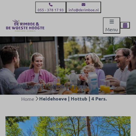
055 - 378 17 93
info@derimboe.nl
Menu
Heidehoeve | Hottub | 4 Pers.
Heidehoeve | Hottub | 4 Pers.
Home