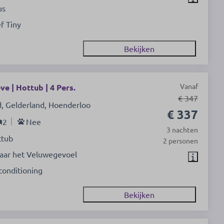
us
f Tiny
Bekijken
Vanaf
e | Hottub | 4 Pers.
€ 347
, Gelderland, Hoenderloo
€ 337
2
Nee
3 nachten
ttub
2 personen
aar het Veluwegevoel
conditioning
Bekijken