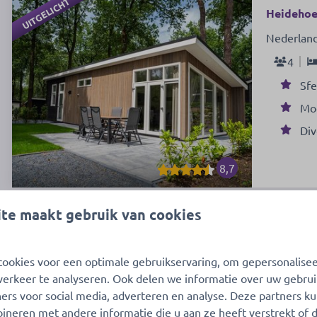
UITGELICHT
Heidehoev
Nederland
4
Sfe
Mo
Div
8,7
te maakt gebruik van cookies
Meer result
ookies voor een optimale gebruikservaring, om gepersonalise
verkeer te analyseren. Ook delen we informatie over uw gebrui
ers voor social media, adverteren en analyse. Deze partners k
neren met andere informatie die u aan ze heeft verstrekt of 