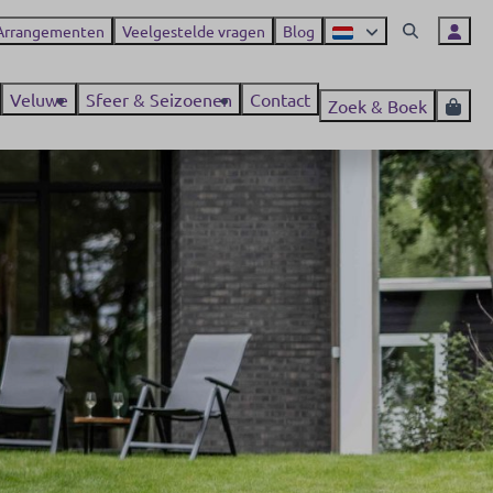
Arrangementen
Veelgestelde vragen
Blog
Veluwe
Sfeer & Seizoenen
Contact
Zoek & Boek