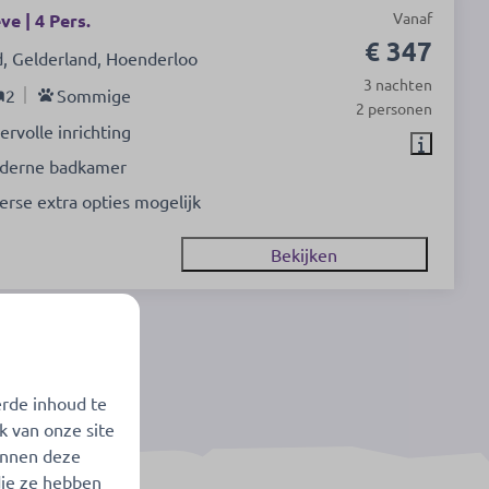
Vanaf
e | 4 Pers.
€ 347
, Gelderland, Hoenderloo
3 nachten
2
Sommige
2 personen
ervolle inrichting
derne badkamer
erse extra opties mogelijk
Bekijken
aten (23)
erde inhoud te
k van onze site
unnen deze
die ze hebben