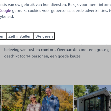
asis van uw gebruik van hun diensten. Bekijk voor meer inform
Google
gebruikt cookies voor gepersonaliseerde advertenties.
Heerlijk wakker worden tijdens uw ov
ybeleid.
Tijdens uw overnachting op de Veluwe ontbreekt het u aan n
boxspringbedden, een sfeervol ingerichte woonkamer en ee
ren
Zelf instellen
Weigeren
ontspanning kunt u een
woning met wellness
reserveren, c
een plek reserveren in ons wellnessgebouw, waar u kunt gen
beleving van rust en comfort. Overnachten met een grote g
geschikt tot 14 personen, een goede keuze.