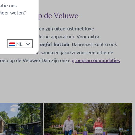
atie ons
 Meer weten?
ernachting op de Veluwe
iets! Onze woningen zijn uitgerust met luxe
n keuken met moderne apparatuur. Voor extra
NL
ompleet met
sauna en/of hottub
. Daarnaast kunt u ook
ieten van de Finse sauna en jacuzzi voor een ultieme
roep op de Veluwe? Dan zijn onze
groepsaccommodaties