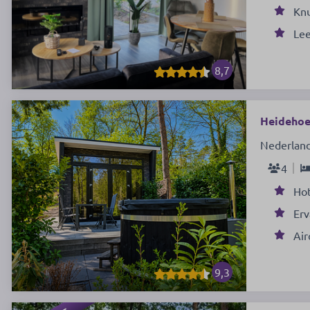
Kn
Lee
8,7
Heidehoev
Nederland
4
Ho
Erv
Air
9,3