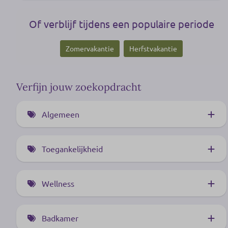
Of verblijf tijdens een populaire periode
Zomervakantie
Herfstvakantie
Verfijn jouw zoekopdracht
Algemeen
Eco-woning (1)
Toegankelijkheid
Sfeerhaard (16)
Mindervalidentoilet (1)
Airconditioning (20)
Wellness
Rolstoelvriendelijk (1)
Huisdiervrij (15)
Privé sauna (9)
Huisdiervriendelijk (20)
Badkamer