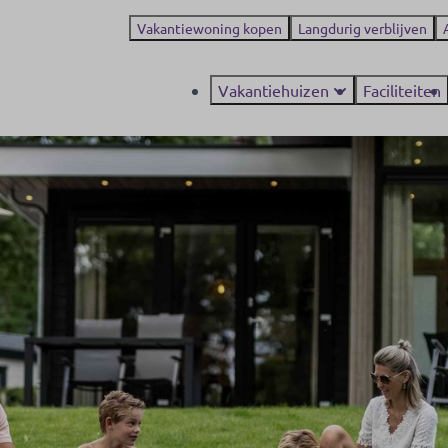
Vakantiewoning kopen
Langdurig verblijven
Vakantiehuizen
Faciliteiten